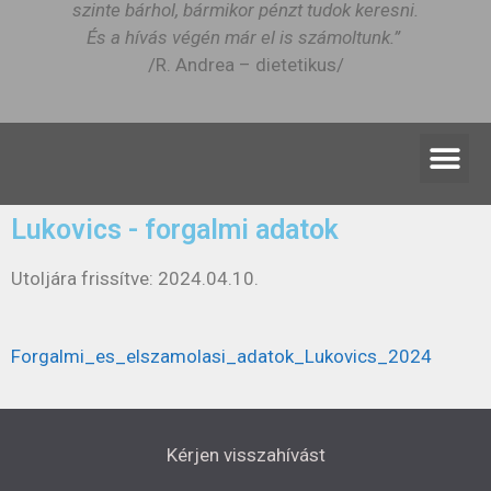
szinte bárhol, bármikor pénzt tudok keresni.
És a hívás végén már el is számoltunk.”
/R. Andrea – dietetikus/
Lukovics - forgalmi adatok
Utoljára frissítve: 2024.04.10.
Forgalmi_es_elszamolasi_adatok_Lukovics_2024
Kérjen visszahívást