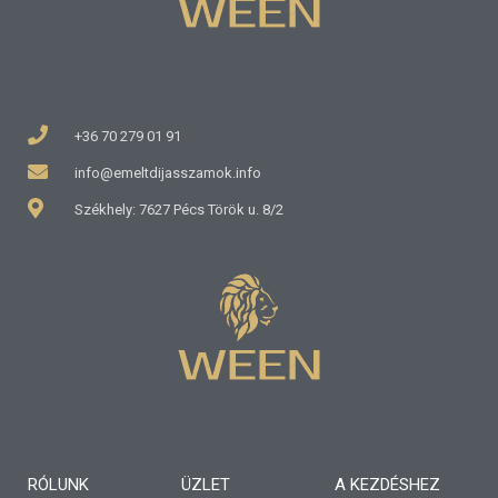
+36 70 279 01 91
info@emeltdijasszamok.info
Székhely: 7627 Pécs Török u. 8/2
RÓLUNK
ÜZLET
A KEZDÉSHEZ