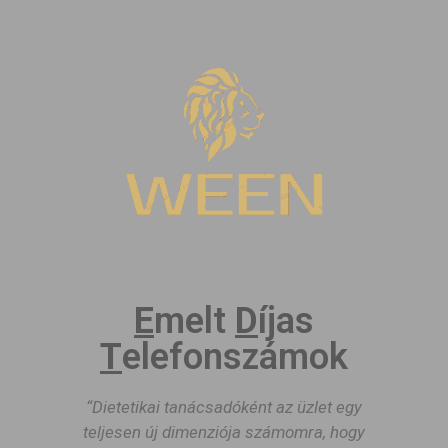
E
melt
D
íjas
T
elefonszámok
“Dietetikai tanácsadóként az üzlet egy
teljesen új dimenziója számomra, hogy