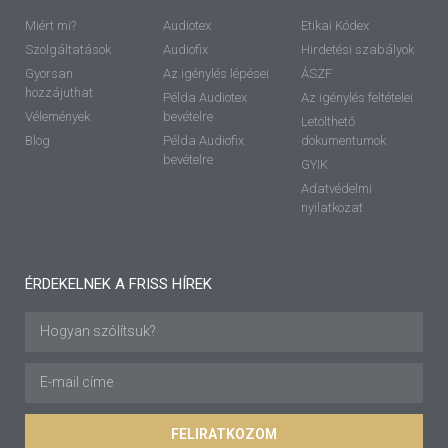
Miért mi?
Audiotex
Etikai Kódex
Szolgáltatások
Audiofix
Hirdetési szabályok
Gyorsan
Az igénylés lépései
ÁSZF
hozzájuthat
Példa Audiotex
Az igénylés feltételei
Vélemények
bevételre
Letölthető
Blog
Példa Audiofix
dokumentumok
bevételre
GYIK
Adatvédelmi
nyilatkozat
ÉRDEKELNEK A FRISS HÍREK
FELIRATKOZOM