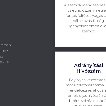
A számok igényléséhez
üzleti adószám meglé
fontos feltétel. Vagyis 
vállalkozás, ill. cég
igényelhet emelt díj
számot.
sabban
Ehhez
ra
ek is
Átirányítási
Hívószám
Egy olyan vezetékes 
mobil telefonszámmal k
rendelkeznie, ahová 
emelt díjas hívószámá
beérkező hívásokat 
tudjuk irányítani.