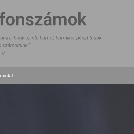
efonszámok
momra, hogy szinte bárhol, bármikor pénzt tudok
is számoltunk.”
us/
csolat