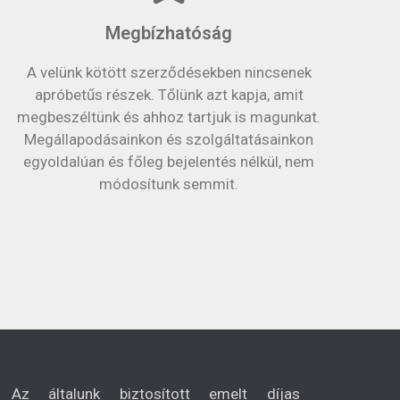
Megbízhatóság
A velünk kötött szerződésekben nincsenek
apróbetűs részek. Tőlünk azt kapja, amit
megbeszéltünk és ahhoz tartjuk is magunkat.
Megállapodásainkon és szolgáltatásainkon
egyoldalúan és főleg bejelentés nélkül, nem
módosítunk semmit.
Az általunk biztosított emelt díjas