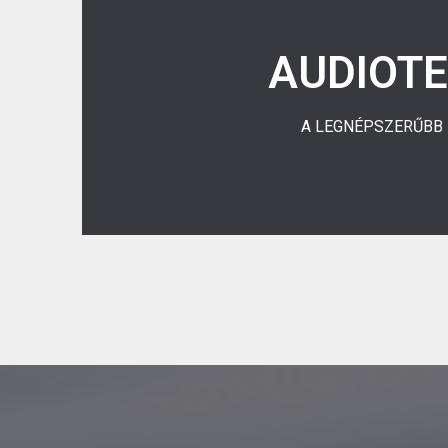
... TEX
Miután a hívó fél egy audiotex számot tárcsázott, 
AUDIOT
időben mért hossza lesz. Ennek megfelelően a h
adott hívás költsége percdíj alapon, de másodpe
jelenik majd meg.
A LEGNÉPSZERŰBB
Részletesebben ...