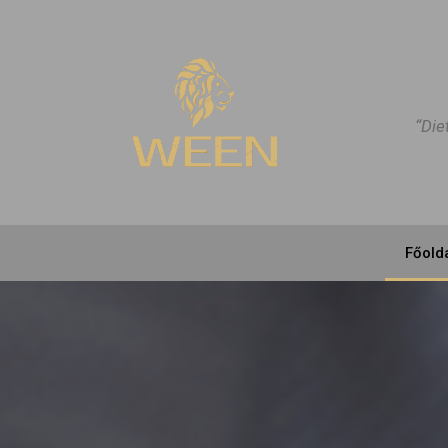
“Die
Főold