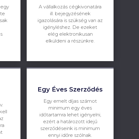
 egy
A vállalkozás cégkivonatára
te
ill. bejegyzésének
csak
igazolására is szükség van az
igényléshez. De ezeket
as
elég elektronikusan
elküldeni a részünkre.
Egy Éves Szerződés
Egy emelt díjas számot
v.
minimum egy éves
ell
időtartamra lehet igényelni,
az
ezért a határozott idejű
ra
szerződéseink is minimum
át
ennyi időre szólnak.