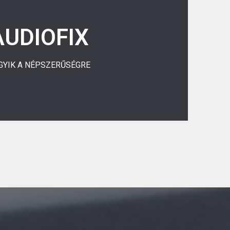
... FIX
AUDIOFIX
l az emelt díjas szám felhívásával egy hívásesemény
tatást vesz igénybe. Kilencféle tarifasávban lehet
igényelni.
GYIK A NÉPSZERŰSÉGRE
Részletesebben ...