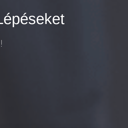
Lépéseket
!