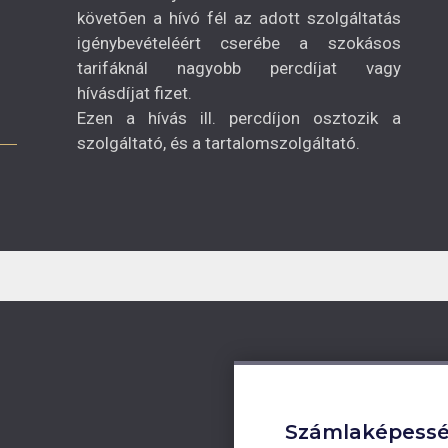
követõen a hívó fél az adott szolgáltatás
igénybevételéért cserébe a szokásos
tarifáknál nagyobb percdíjat vagy
hívásdíjat fizet.
Ezen a hívás ill. percdíjon osztozik a
szolgáltató, és a tartalomszolgáltató.
Számlaképess