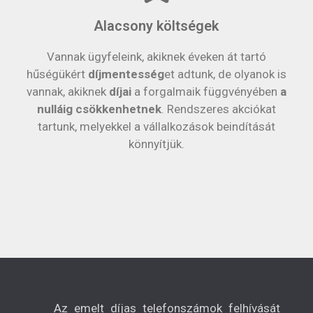
Alacsony költségek
Vannak ügyfeleink, akiknek éveken át tartó
hűségükért
díjmentesség
et adtunk, de olyanok is
vannak, akiknek
díjai
a forgalmaik függvényében
a
nulláig csökkenhetnek
. Rendszeres akciókat
tartunk, melyekkel a vállalkozások beindítását
könnyítjük.
Az emelt díjas telefonszámok felhívását