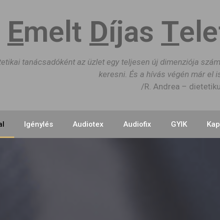
E
melt
D
íjas
T
el
tetikai tanácsadóként az üzlet egy teljesen új dimenziója szá
keresni. És a hívás végén már el 
/R. Andrea – dietetik
al
Igénylés
Audiotex
Audiofix
GYIK
Kap