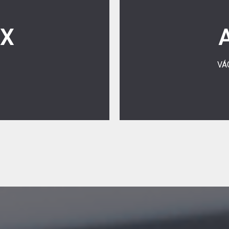
az elszámolás alapja a hívás
EX
Ebben az esetben a hívó fé
ívó telefonszámlájában az
alapon elszámolt szolgál
rc pontosságig kiszámolva
VÁ