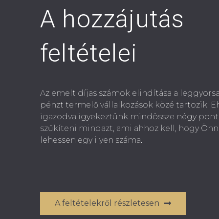
A hozzájutás
feltételei
Az emelt díjas számok elindítása a leggyor
pénzt termelő vállalkozások közé tartozik. 
igazodva igyekeztünk mindössze négy pont
szűkíteni mindazt, ami ahhoz kell, hogy Önn
lehessen egy ilyen száma.
A feltételekről részletesen