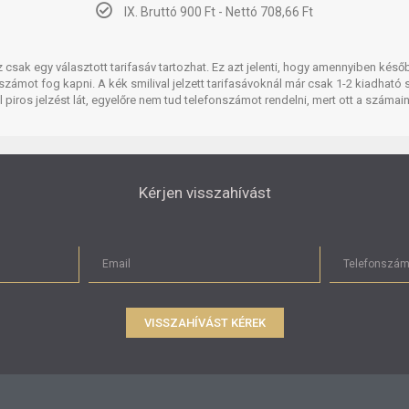
IX. Bruttó 900 Ft - Nettó 708,66 Ft
csak egy választott tarifasáv tartozhat. Ez azt jelenti, hogy amennyiben későb
onszámot fog kapni. A kék smilival jelzett tarifasávoknál már csak 1-2 kiadhat
l piros jelzést lát, egyelőre nem tud telefonszámot rendelni, mert ott a számai
Kérjen visszahívást
VISSZAHÍVÁST KÉREK