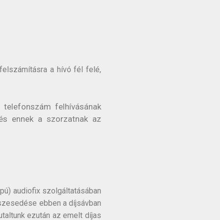
elszámításra a hívó fél felé,
 telefonszám felhívásának
 és ennek a szorzatnak az
pú) audiofix szolgáltatásában
részesedése ebben a díjsávban
taltunk ezután az emelt díjas