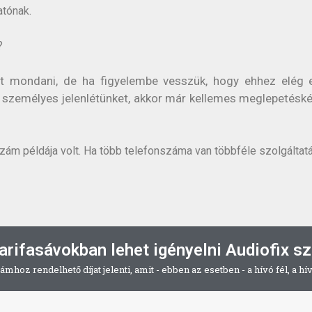
atónak.
?
t mondani, de ha figyelembe vesszük, hogy ehhez elég
a személyes jelenlétünket, akkor már kellemes meglepetésk
zám példája volt. Ha több telefonszáma van többféle szolgáltatá
arifasávokban lehet igényelni Audiofix 
zámhoz rendelhető díjat jelenti, amit - ebben az esetben - a hívó fél, a hí