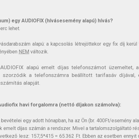
mum) egy AUDIOFIX (hívásesemény alapú) hívás?
erc lehet.
darabszám alapú: a kapcsolás létrejöttekor egy fix díj kerül f
vényében
NEM
változik.
AUDIOFIX alapú emelt díjas telefonszámot üzemeltet, a
szorzódik a telefonszámra beállított tarifasáv díjával,
számítás alapját.
udiofix havi forgalomra (nettó díjakon számolva):
 bevételei egy
adott hónapban
, ha az Ön (br. 400Ft/esemény ala
yik emelt díjas számán a rendszer. Mivel a tartalomszolgáltató 
övetkezõ lesz: 157,5*415 = 65.362 Ft. Ebben az esetben ennyit u