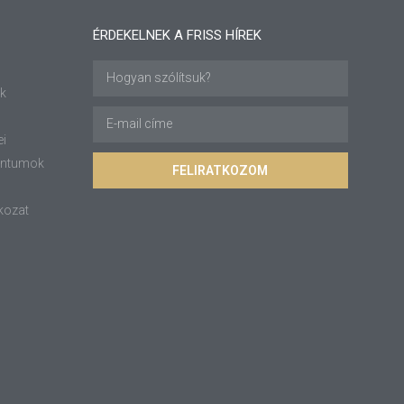
ÉRDEKELNEK A FRISS HÍREK
ok
ei
entumok
FELIRATKOZOM
kozat