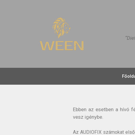
“Die
Főold
Ebben az esetben a hívó f
vesz igénybe.
Az AUDIOFIX számokat elsőso