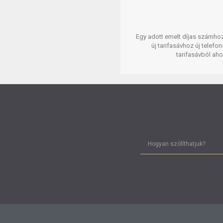
Egy adott emelt díjas számhoz 
új tarifasávhoz új telef
tarifasávból aho