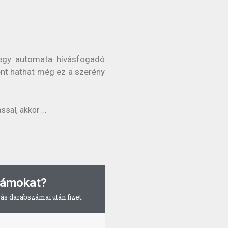
 egy automata hívásfogadó
ént hathat még ez a szerény
ssal, akkor …
számokat?
vás darabszámai után fizet.