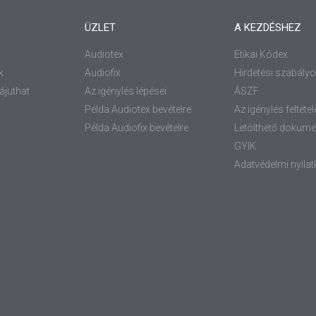
ÜZLET
A KEZDÉSHEZ
Audiotex
Etikai Kódex
k
Audiofix
Hirdetési szabály
ájuthat
Az igénylés lépései
ÁSZF
Példa Audiotex bevételre
Az igénylés feltétel
Példa Audiofix bevételre
Letölthető dokum
GYIK
Adatvédelmi nyilat