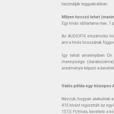
használják leggyakrabban.
Milyen hosszú lehet (maxi
Egy hívás idõtartama max. 1 p
Az AUDIOFIX elszámolás hívás
ami a hívás hosszának függ
Így tehát amennyiben Ön 
mennyisége (darabszáma) 
eredménye képezi a bevétel
Valós példa egy közepes A
Nézzük, hogyan alakulnak a
415 hívást regisztrált az eg
157,5 Ft/hívás, bevétele a k