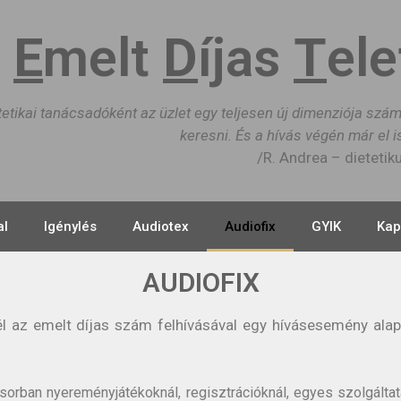
E
melt
D
íjas
T
el
tetikai tanácsadóként az üzlet egy teljesen új dimenziója szá
keresni. És a hívás végén már el 
/R. Andrea – dietetik
al
Igénylés
Audiotex
Audiofix
GYIK
Kap
AUDIOFIX
él az emelt díjas szám felhívásával egy hívásesemény alap
rban nyereményjátékoknál, regisztrációknál, egyes szolgáltat