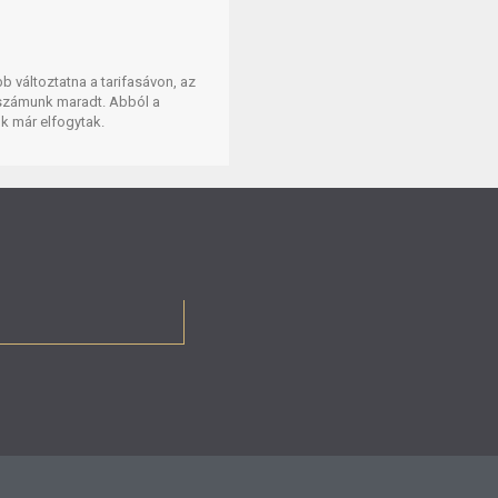
b változtatna a tarifasávon, az
ó számunk maradt. Abból a
nk már elfogytak.