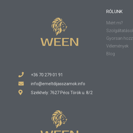
RÓLUNK
Miért mi?
Szolgáltatáso
Gyorsan hozz
Vélemények
Blog
+36 70 279 01 91
info@emeltdijasszamok.info
Székhely: 7627 Pécs Török u. 8/2