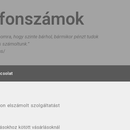
efonszámok
momra, hogy szinte bárhol, bármikor pénzt tudok
is számoltunk.”
us/
csolat
on elszámolt szolgáltatást
ásokhoz kötött vásárlásoknál